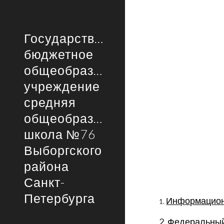
Sk
Государственное
бюджетное
общеобразовательное
учреждение
средняя
общеобразовательная
школа №76
Выборгского
района
Санкт-
Петербурга
Информационн
1. 
2. 
Федеральный