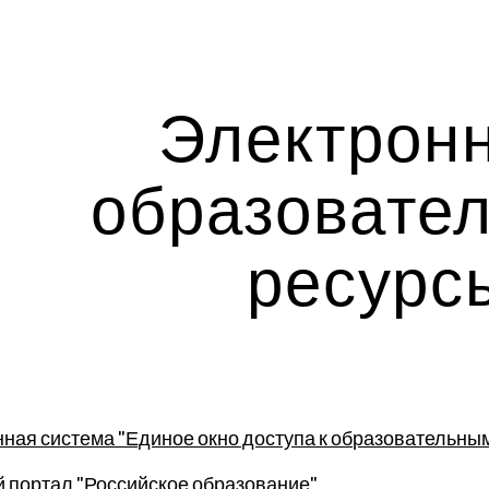
ip to main content
Skip to navigat
Электронн
образовател
ресурс
ая система "Единое окно доступа к образовательны
 портал "Российское образование"