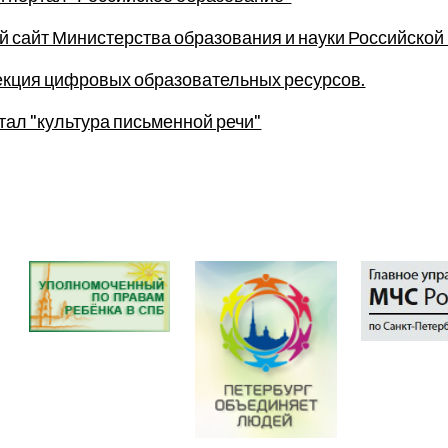
сайт Министерства образования и науки Российско
кция цифровых образовательных ресурсов.
тал "культура письменной речи"