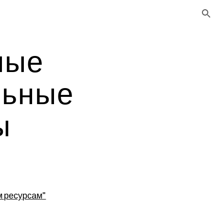
ion
ые 
ьные 
ы
м ресурсам"